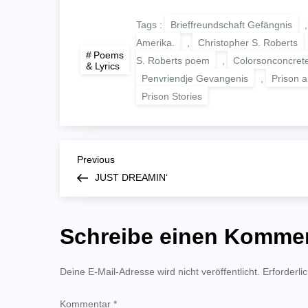
Tags :
Brieffreundschaft Gefängnis
Amerika.
,
Christopher S. Roberts
Poems
S. Roberts poem
,
Colorsonconcret
& Lyrics
Penvriendje Gevangenis
,
Prison ar
Prison Stories
B
Previous
Previous
Post
JUST DREAMIN‘
e
i
Schreibe einen Komme
t
Deine E-Mail-Adresse wird nicht veröffentlicht.
Erforderli
r
Kommentar
*