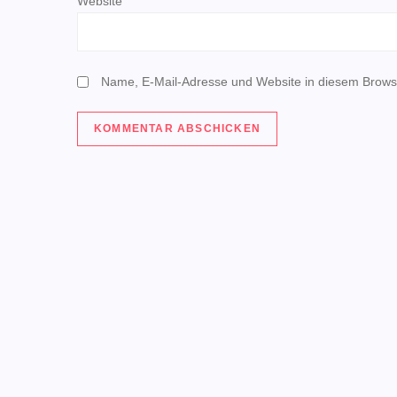
t
Website
i
o
Name, E-Mail-Adresse und Website in diesem Brows
n