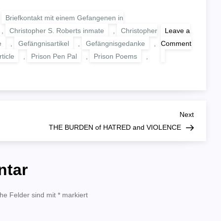
,
Briefkontakt mit einem Gefangenen in
,
Christopher S. Roberts inmate
,
Christopher
Leave a
e
,
Gefängnisartikel
,
Gefängnisgedanke
,
Comment
on
ticle
,
Prison Pen Pal
,
Prison Poems
,
STILL
HERE
Next
Next
Post
THE BURDEN of HATRED and VIOLENCE
ntar
che Felder sind mit
*
markiert