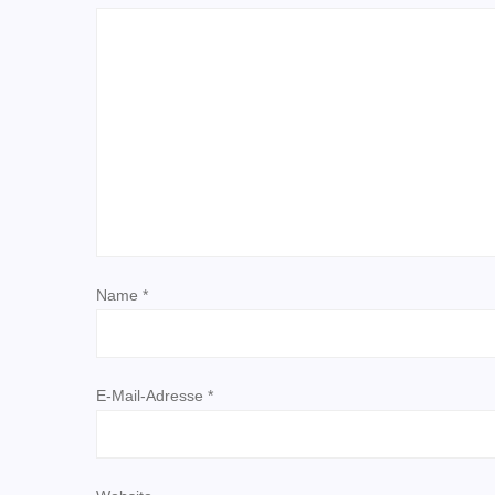
a
g
s
n
a
v
Name
*
i
g
E-Mail-Adresse
*
a