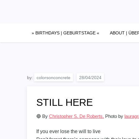
Skip
to
content
» BIRTHDAYS | GEBURTSTAGE «
ABOUT | ÜBE
by:
colorsonconcrete
STILL HERE
🔵 By
Christopher S. De Roberts.
Photo by
lauragr
If you ever lose the will to live