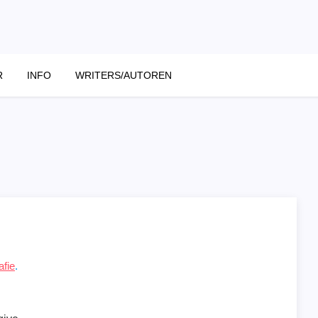
R
INFO
WRITERS/AUTOREN
afie
.