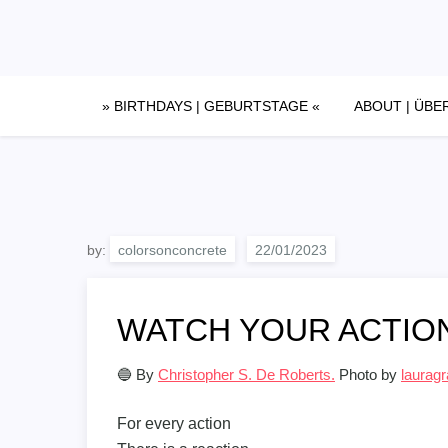
Skip
to
content
» BIRTHDAYS | GEBURTSTAGE «
ABOUT | ÜBE
by:
colorsonconcrete
WATCH YOUR ACTIO
🔵 By
Christopher S. De Roberts.
Photo by
lauragr
For every action