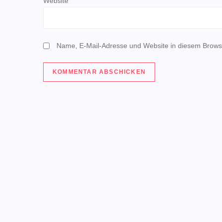
t
Website
i
o
Name, E-Mail-Adresse und Website in diesem Brows
n