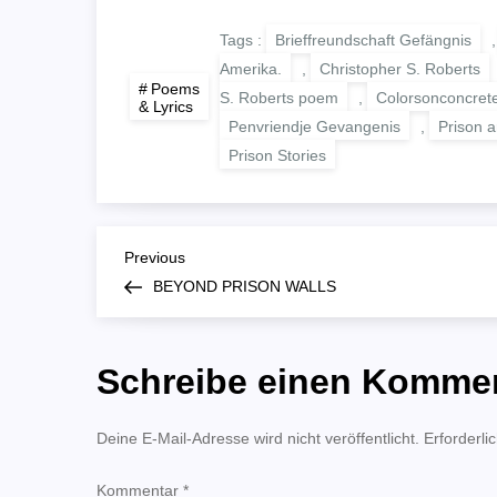
Tags :
Brieffreundschaft Gefängnis
Amerika.
,
Christopher S. Roberts
Poems
S. Roberts poem
,
Colorsonconcret
& Lyrics
Penvriendje Gevangenis
,
Prison ar
Prison Stories
B
Previous
Previous
Post
BEYOND PRISON WALLS
e
i
Schreibe einen Komme
t
Deine E-Mail-Adresse wird nicht veröffentlicht.
Erforderli
r
Kommentar
*