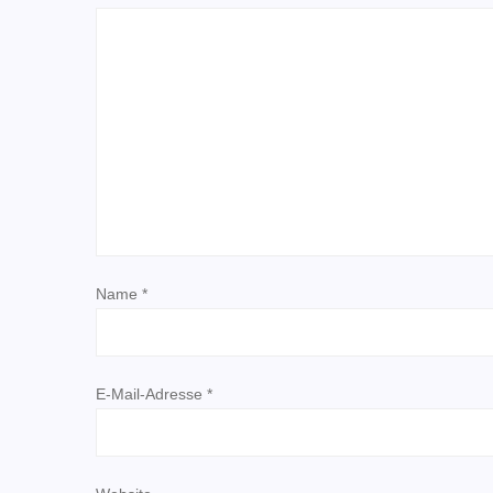
a
g
s
n
a
v
Name
*
i
g
E-Mail-Adresse
*
a