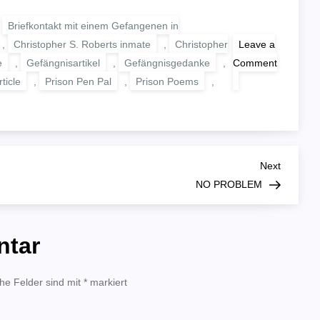
,
Briefkontakt mit einem Gefangenen in
,
Christopher S. Roberts inmate
,
Christopher
Leave a
e
,
Gefängnisartikel
,
Gefängnisgedanke
,
Comment
on
ticle
,
Prison Pen Pal
,
Prison Poems
,
WATCH
YOUR
ACTIONS
Next
Next
Post
NO PROBLEM
ntar
che Felder sind mit
*
markiert