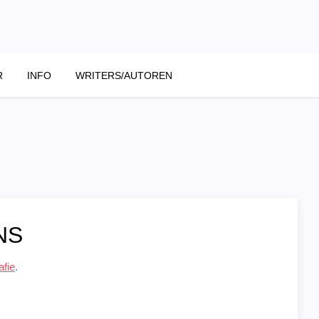
R
INFO
WRITERS/AUTOREN
NS
afie
.