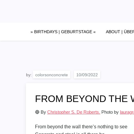
Skip
to
content
» BIRTHDAYS | GEBURTSTAGE «
ABOUT | ÜBE
by:
colorsonconcrete
FROM BEYOND THE 
🔵 By
Christopher S. De Roberts.
Photo by
lauragr
From beyond the wall there’s nothing to see