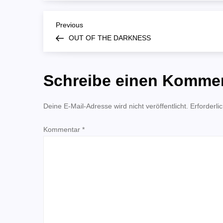
B
Previous
Previous
Post
OUT OF THE DARKNESS
e
i
Schreibe einen Komme
t
Deine E-Mail-Adresse wird nicht veröffentlicht.
Erforderli
r
Kommentar
*
a
g
s
n