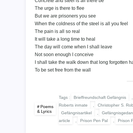
Concrete and steel is all there be
The urge is there to flee
But we are prisoners you see
When the coldness of the steel is all you feel
The pain is all so real
It will take a long time to heal
The day will come when I shall leave
Not soon enough I conceive
I shall take the walk down that long forgotten ha
To be set free from the wall
Tags :
Brieffreundschaft Gefängnis
Roberts inmate
,
Christopher S. Ro
Poems
& Lyrics
Gefängnisartikel
,
Gefängnisgedan
article
,
Prison Pen Pal
,
Prison