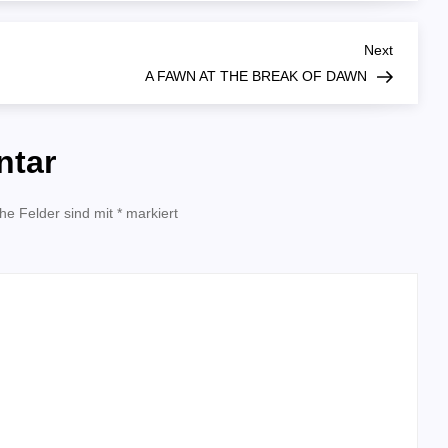
WALL
Next
Next
Post
A FAWN AT THE BREAK OF DAWN
ntar
che Felder sind mit
*
markiert