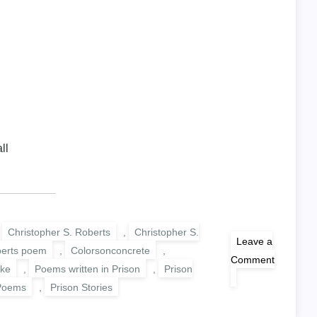
ll
,
Christopher S. Roberts
,
Christopher S.
Leave a
berts poem
,
Colorsonconcrete
,
Comment
ke
,
Poems written in Prison
,
Prison
on
FROM
 Poems
,
Prison Stories
BEYOND
THE