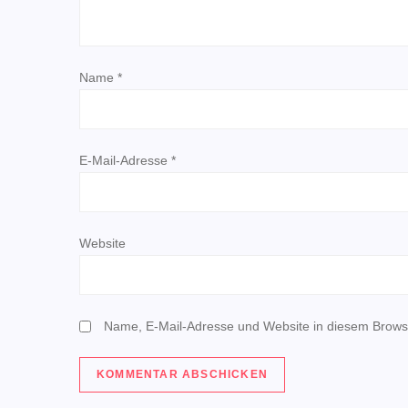
a
v
Name
*
i
g
E-Mail-Adresse
*
a
t
Website
i
o
Name, E-Mail-Adresse und Website in diesem Brows
n