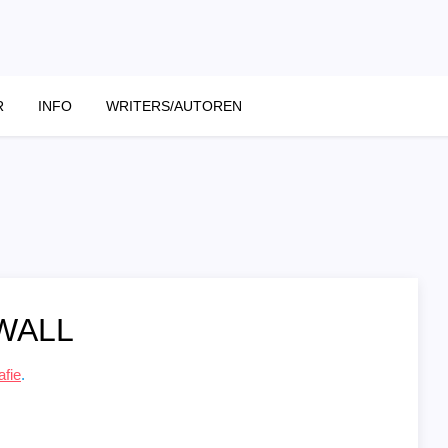
R
INFO
WRITERS/AUTOREN
WALL
afie
.