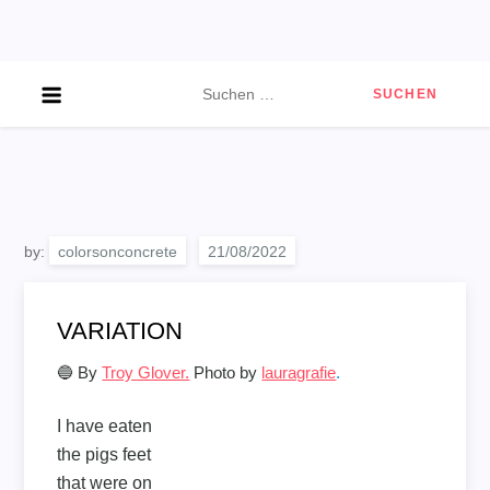
Skip
to
content
Suchen
nach:
by:
colorsonconcrete
VARIATION
🔵 By
Troy Glover.
Photo by
lauragrafie
.
I have eaten
the pigs feet
that were on