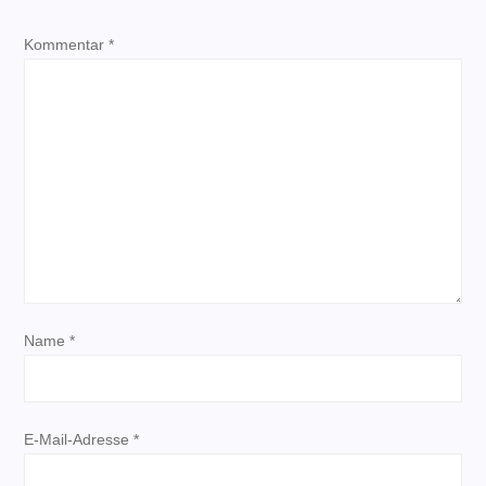
a
Kommentar
g
*
s
n
a
v
i
Name
*
g
a
E-Mail-Adresse
*
t