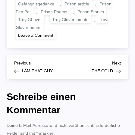
Gefängnisgedanke
,
Prison article
,
Prison
Pen Pal
,
Prison Poems
,
Prison Stories
,
Troy GLover
,
Troy Glover inmate
,
Troy
Glover poem
on
Leave a Comment
VARIATION
B
Previous
Next
Previous
Next
Post
Post
I AM THAT GUY
THE COLD
e
i
Schreibe einen
t
Kommentar
r
Deine E-Mail-Adresse wird nicht veröffentlicht.
Erforderliche
Felder sind mit
*
markiert