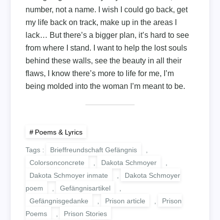
number, not a name. I wish I could go back, get
my life back on track, make up in the areas I
lack… But there’s a bigger plan, it’s hard to see
from where I stand. I want to help the lost souls
behind these walls, see the beauty in all their
flaws, I know there’s more to life for me, I’m
being molded into the woman I’m meant to be.
Poems & Lyrics
Tags :
Brieffreundschaft Gefängnis
,
Colorsonconcrete
,
Dakota Schmoyer
,
Dakota Schmoyer inmate
,
Dakota Schmoyer
poem
,
Gefängnisartikel
,
Gefängnisgedanke
,
Prison article
,
Prison
Poems
,
Prison Stories