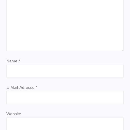
n
a
v
i
Name
*
g
a
E-Mail-Adresse
*
t
i
Website
o