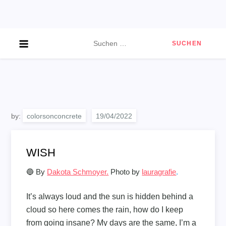
Skip
to
content
Suchen
nach:
by:
colorsonconcrete
WISH
🔵 By
Dakota Schmoyer.
Photo by
lauragrafie
.
It’s always loud and the sun is hidden behind a
cloud so here comes the rain, how do I keep
from going insane? My days are the same, I’m a