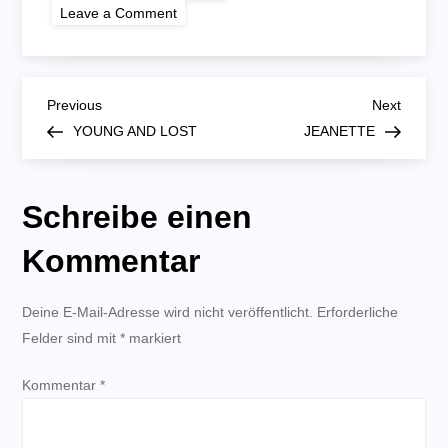
on
Leave a Comment
WISH
B
Previous
Next
Previous
Next
Post
Post
YOUNG AND LOST
JEANETTE
e
i
Schreibe einen
t
Kommentar
r
Deine E-Mail-Adresse wird nicht veröffentlicht.
Erforderliche
Felder sind mit
a
*
markiert
Kommentar
g
*
s