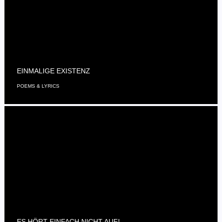
EINMALIGE EXISTENZ
POEMS & LYRICS
ES HÖRT EINFACH NICHT AUF!